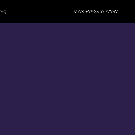
MAX +79654777747
FAQ