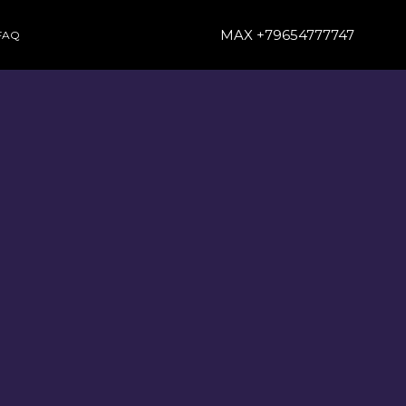
MAX +79654777747
FAQ