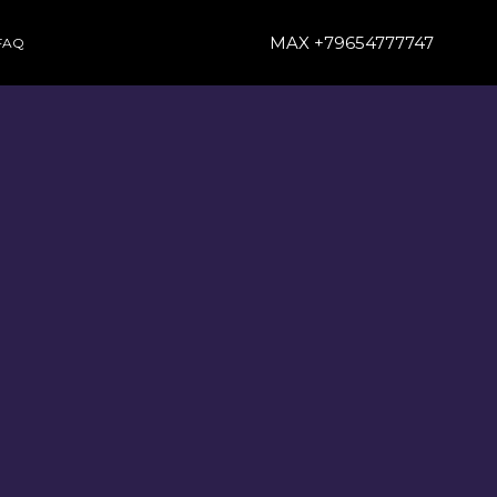
MAX +79654777747
FAQ