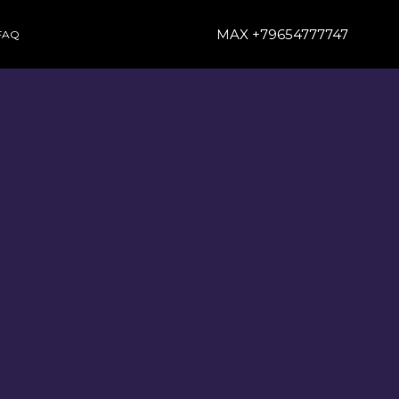
MAX +79654777747
FAQ