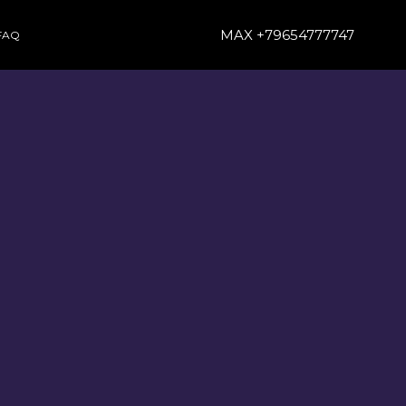
MAX +79654777747
FAQ