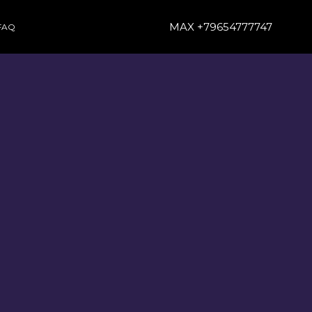
MAX +79654777747
FAQ