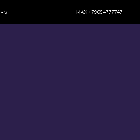
MAX +79654777747
FAQ