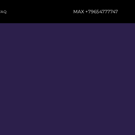
MAX +79654777747
FAQ