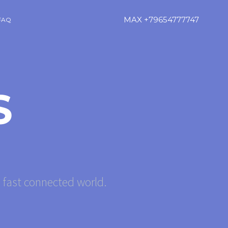
MAX +79654777747
FAQ
S
s fast connected world.