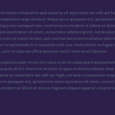
m ipsam voluptatem quia voluptas sit aspernatur aut odit aut fug
voluptatem sequi nesciunt. Neque porro quisquam est, qui dolorem 
ed quia non numquam eius modi tempora incidunt ut labore et do
em ipsum dolor sit amet, consectetur adipisicing elit, sed do ei
Ut enim ad minim veniam, quis nostrud exercitation ullamco labori
lor in reprehenderit in voluptate velit esse cillum dolore eu fugiat
, sunt in culpa qui officia deserunt mollit anim id est laborum.
erspiciatis unde omnis iste natus error sit voluptatem accusan
sa quae ab illo inventore veritatis et quasi architecto beatae vi
uptas sit aspernatur aut odit aut fugit, sed quia consequuntur mag
rro quisquam est, qui dolorem ipsum quia dolor sit amet, consecte
 incidunt ut labore et dolore magnam aliquam quaerat voluptate