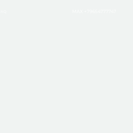
MAX +79654777747
FAQ