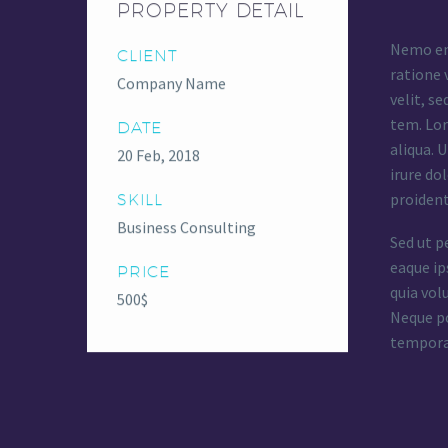
PROPERTY DETAIL
Nemo eni
CLIENT
ratione 
Company Name
velit, s
tem. Lor
DATE
aliqua. 
20 Feb, 2018
irure do
proident
SKILL
Business Consulting
Sed ut p
eaque ip
PRICE
quia vol
500$
Neque po
tempora