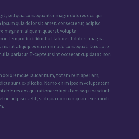
it, sed quia consequuntur magni dolores eos qui
ipsum quia dolor sit amet, consectetur, adipisci
lore magnam aliquam quaerat volupta
usmod tempor incididunt ut labore et dolore magna
s nisi ut aliquip ex ea commodo consequat. Duis aute
 nulla pariatur. Excepteur sint occaecat cupidatat non
tium doloremque laudantium, totam rem aperiam,
tae dicta sunt explicabo. Nemo enim ipsam voluptatem
ni dolores eos qui ratione voluptatem sequi nesciunt.
tur, adipisci velit, sed quia non numquam eius modi
m.