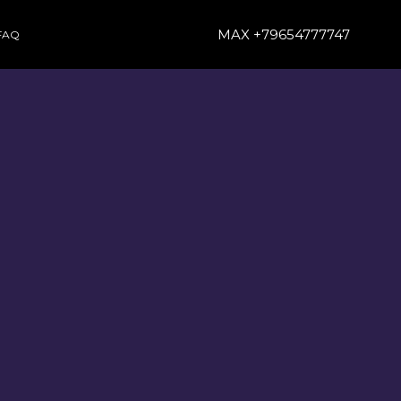
MAX +79654777747
FAQ