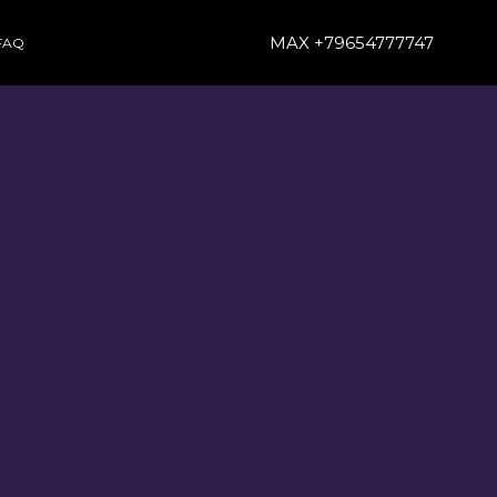
MAX +79654777747
FAQ