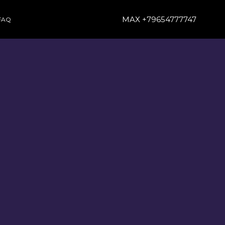
MAX +79654777747
FAQ