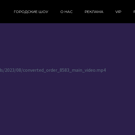
ГОРОДСКИЕ ШОУ
О НАС
РЕКЛАМА
VIP
oads/2023/08/converted_order_8583_main_video.mp4