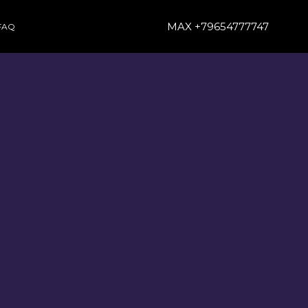
MAX +79654777747
FAQ