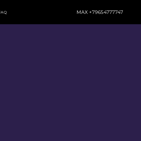
MAX +79654777747
FAQ