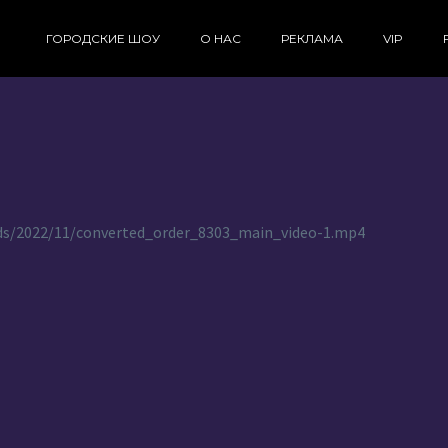
ГОРОДСКИЕ ШОУ
О НАС
РЕКЛАМА
VIP
oads/2022/11/converted_order_8303_main_video-1.mp4