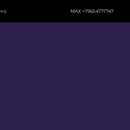
MAX +79654777747
FAQ