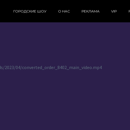
ГОРОДСКИЕ ШОУ
О НАС
РЕКЛАМА
VIP
oads/2023/04/converted_order_8402_main_video.mp4