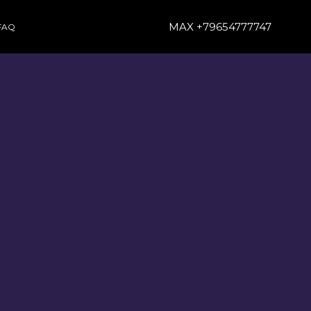
MAX +79654777747
FAQ